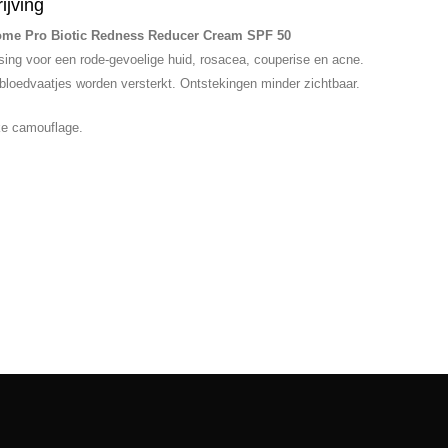
ijving
ome Pro Biotic Redness Reducer Cream SPF 50
sing voor een rode-gevoelige huid, rosacea, couperise en acne.
bloedvaatjes worden versterkt. Ontstekingen minder zichtbaar.
ke camouflage.