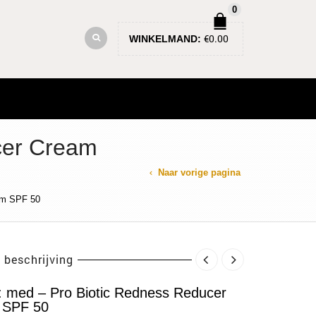
0
€
0.00
WINKELMAND:
cer Cream
Naar vorige pagina
am SPF 50
 beschrijving
a: med – Pro Biotic Redness Reducer
 SPF 50