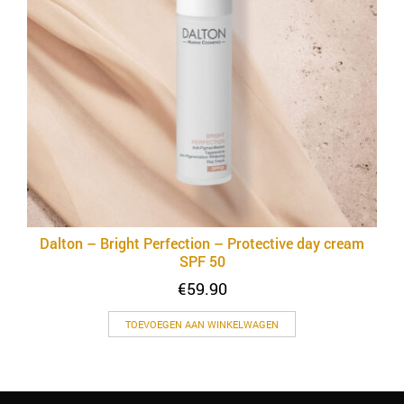
Dalton – Bright Perfection – Protective day cream
SPF 50
€
59.90
TOEVOEGEN AAN WINKELWAGEN