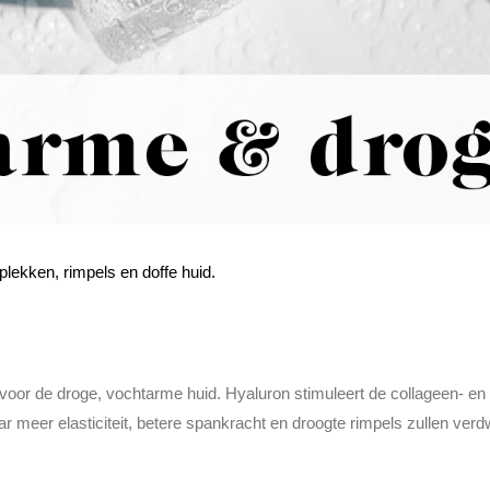
lekken, rimpels en doffe huid.
 voor de droge, vochtarme huid. Hyaluron stimuleert de collageen- en 
r meer elasticiteit, betere spankracht en droogte rimpels zullen verdwi