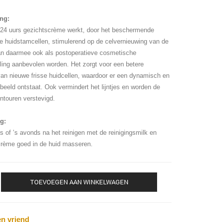
ing:
24 uurs gezichtscrème werkt, door het beschermende
de huidstamcellen, stimulerend op de celvernieuwing van de
an daarmee ook als postoperatieve cosmetische
ing aanbevolen worden. Het zorgt voor een betere
n nieuwe frisse huidcellen, waardoor er een dynamisch en
dbeeld ontstaat. Ook vermindert het lijntjes en worden de
ntouren verstevigd.
g:
s of ’s avonds na het reinigen met de reinigingsmilk en
 crème goed in de huid masseren.
TOEVOEGEN AAN WINKELWAGEN
en vriend