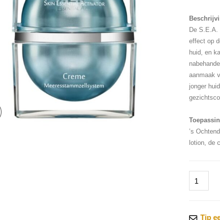
Beschrijv
De S.E.A. 
effect op 
huid, en k
nabehandel
aanmaak va
jonger hui
gezichtsco
Toepassin
’s Ochtend
lotion, de
Dalton
-
S.E.A.
-
Tip e