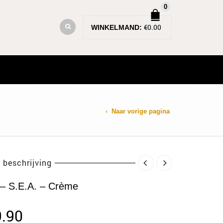
0
€
0.00
WINKELMAND:
Naar vorige pagina
 beschrijving
 – S.E.A. – Crème
.90