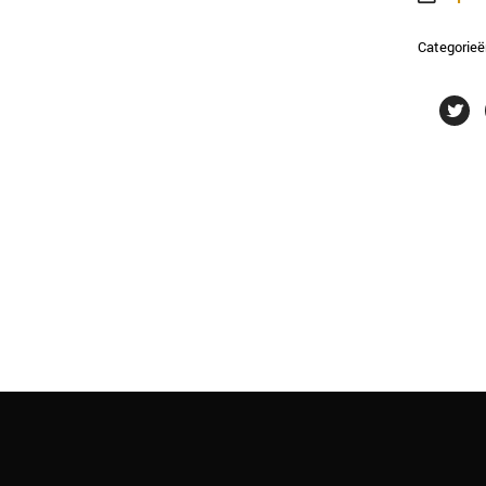
Crème
aantal
Categorieë