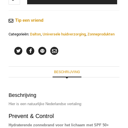
-
Sun
Care
Tip een vriend
-
Body
Categorieën:
Dalton
,
Universele huidverzorging
,
Zonneprodukten
Sun
Protection
Lotion
aantal
BESCHRIJVING
Beschrijving
Hier is een natuurlijke Nederlandse vertaling:
Prevent & Control
Hydraterende zonnebrand voor het lichaam met SPF 50+