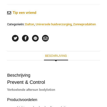
Sun
Care
Tip een vriend
-
After
Categorieën:
Dalton
,
Universele huidverzorging
,
Zonneprodukten
Sun
Body
Lotion
aantal
BESCHRIJVING
Beschrijving
Prevent & Control
Verkoelende aftersun bodylotion
Productvoordelen