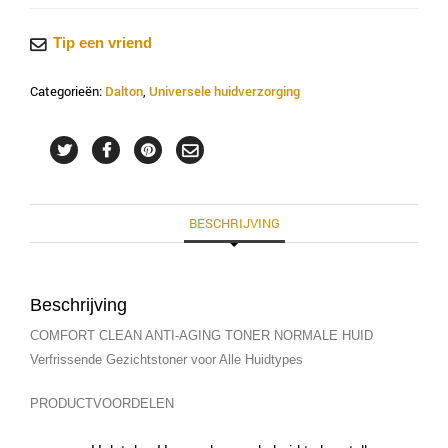
Comfort
Clean
Tip een vriend
-
Normal
Categorieën:
Dalton
,
Universele huidverzorging
skin
-
Tonic
aantal
BESCHRIJVING
Beschrijving
COMFORT CLEAN ANTI-AGING TONER NORMALE HUID
Verfrissende Gezichtstoner voor Alle Huidtypes
PRODUCTVOORDELEN