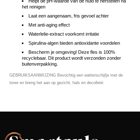
Helpt de pH-waarde van de huid te herstellen na
het reinigen
Laat een aangenaam, fris gevoel achter
Met anti-aging effect
Waterlelie-extract voorkomt irritatie
Spirulina-algen bieden antioxidante voordelen
Bescherm je omgeving! Deze fles is 100%
recyclebaar. Dit product wordt verzonden zonder
buitenverpakking.
GEBRUIKSAANWIJZING Bevochtig een wattenschijfje met de
toner en breng het aan op gezicht, hals en decolleté.