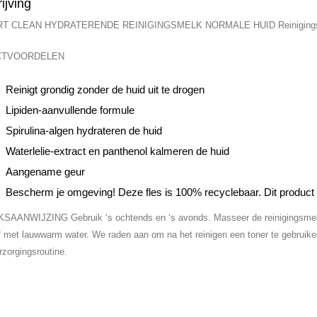
ijving
 CLEAN HYDRATERENDE REINIGINGSMELK NORMALE HUID Reinigingsmelk 
CTVOORDELEN
Reinigt grondig zonder de huid uit te drogen
Lipiden-aanvullende formule
Spirulina-algen hydrateren de huid
Waterlelie-extract en panthenol kalmeren de huid
Aangename geur
Bescherm je omgeving! Deze fles is 100% recyclebaar. Dit product
AANWIJZING Gebruik ‘s ochtends en ‘s avonds. Masseer de reinigingsmelk o
f met lauwwarm water. We raden aan om na het reinigen een toner te gebruike
rzorgingsroutine.