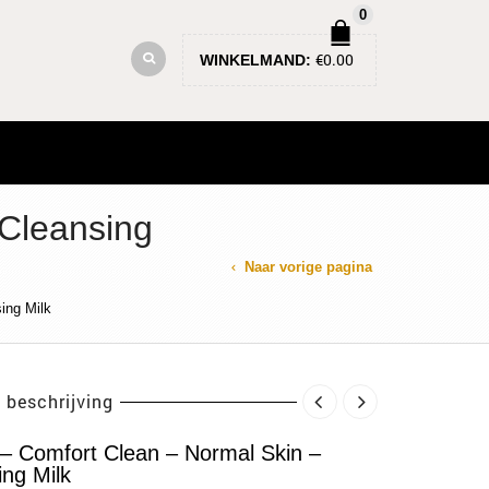
0
€
0.00
WINKELMAND:
 Cleansing
Naar vorige pagina
ing Milk
 beschrijving
 – Comfort Clean – Normal Skin –
ing Milk