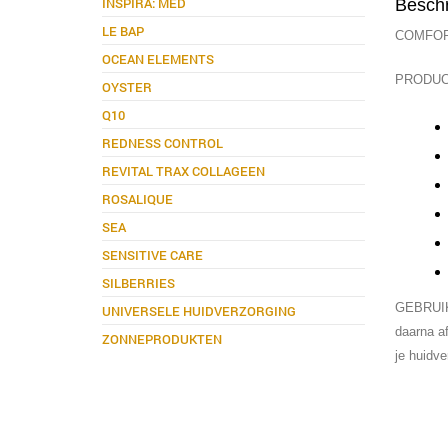
INSPIRA: MED
Beschr
LE BAP
COMFORT
OCEAN ELEMENTS
PRODU
OYSTER
Q10
REDNESS CONTROL
REVITAL TRAX COLLAGEEN
ROSALIQUE
SEA
SENSITIVE CARE
SILBERRIES
GEBRUIKS
UNIVERSELE HUIDVERZORGING
daarna a
ZONNEPRODUKTEN
je huidve