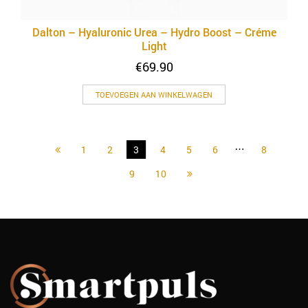
Dalton – Hyaluronic Urea – Hydro Boost – Créme
Light
€
69.90
TOEVOEGEN AAN WINKELWAGEN
…
1
2
3
4
5
6
8
9
10