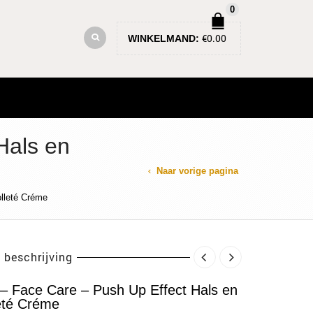
0
€
0.00
WINKELMAND:
Hals en
Naar vorige pagina
olleté Créme
 beschrijving
 – Face Care – Push Up Effect Hals en
eté Créme