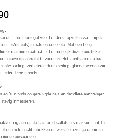
90
ing:
kkende lichte crèmegel voor het direct opvullen van rimpels
plooitjes/rimpels) in hals en decolleté. Met een hoog
lumer-maritieme extract, is het mogelijk deze specifieke
 van nieuwe spankracht te voorzien. Het zichtbare resultaat
e stofwisseling, verbeterde doorbloeding, gladder worden van
 minder diepe rimpels.
g:
s en ’s avonds op gereinigde hals en decolleté aanbrengen,
 stevig inmasseren.
dikke laag aan op de hals en decolleté als masker. Laat 15-
 of een hele nacht intrekken en werk het overige crème in
raaiende bewegingen.