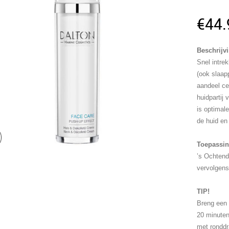
€
44.
Beschrijv
Snel intre
(ook slaap
aandeel ce
huidpartij
is optimal
de huid en
Toepassin
’s Ochtend
vervolgens
TIP!
Breng een 
20 minuten
met rondd