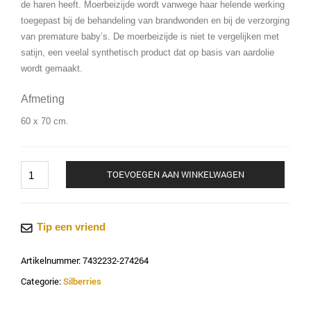
de haren heeft. Moerbeizijde wordt vanwege haar helende werking
toegepast bij de behandeling van brandwonden en bij de verzorging
van premature baby’s. De moerbeizijde is niet te vergelijken met
satijn, een veelal synthetisch product dat op basis van aardolie
wordt gemaakt.
Afmeting
60 x 70 cm.
Silberries
TOEVOEGEN AAN WINKELWAGEN
kussensloop
wit
aantal
Tip een vriend
Artikelnummer:
7432232-274264
Categorie:
Silberries