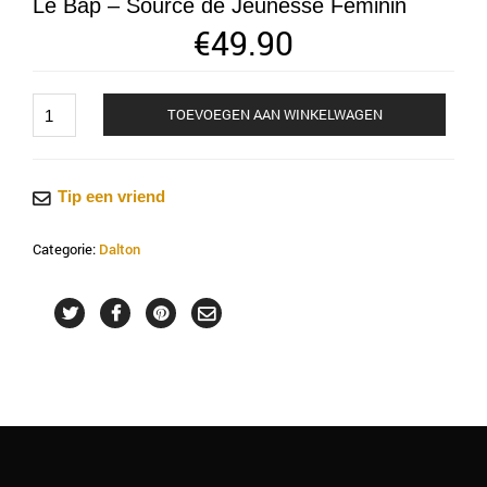
Le Bap – Source de Jeunesse Feminin
€
49.90
Le
TOEVOEGEN AAN WINKELWAGEN
Bap
-
Source
Tip een vriend
de
Jeunesse
Categorie:
Dalton
Feminin
aantal