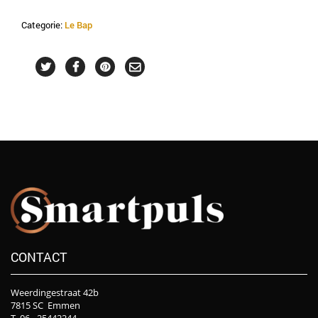
Pure
15%
Categorie:
Le Bap
-
Meso
Serum
aantal
CONTACT
Weerdingestraat 42b
7815 SC Emmen
T. 06 - 25442244