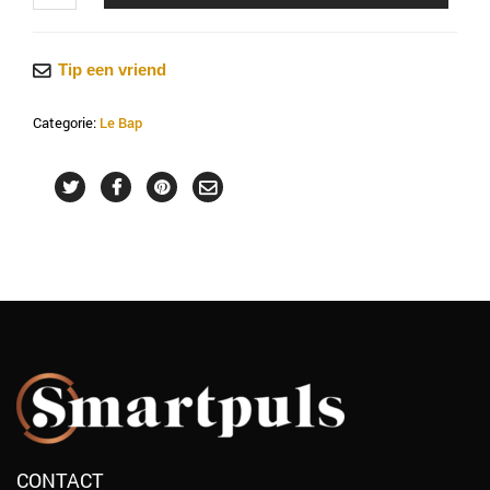
Bap
-
Botulinum
Tip een vriend
Tox
in
Categorie:
Le Bap
20%
-
Serum
aantal
CONTACT