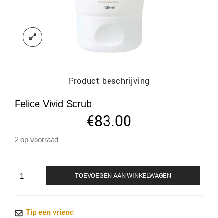
Product beschrijving
Felice Vivid Scrub
€
83.00
2 op voorraad
Felice
TOEVOEGEN AAN WINKELWAGEN
Vivid
Scrub
aantal
Tip een vriend