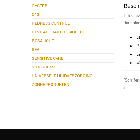
OYSTER
Beschr
Q10
Effectie
REDNESS CONTROL
door aloë
REVITAL TRAX COLLAGEEN
G
ROSALIQUE
B
SEA
G
SENSITIVE CARE
V
SILBERRIES
UNIVERSELE HUIDVERZORGING
“Schilfer
ZONNEPRODUKTEN
is.”