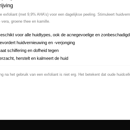
ijving
ve exfoliant (met 9,9% AHA’s) voor een dagelijkse peeling. Stimuleert huidve
 vera, groene thee en kamille.
eschikt voor alle huidtypes, ook de acnegevoelige en zonbeschadigd
evordert huidvernieuwing en -verjonging
aat schilfering en dofheid tegen
erzacht, herstelt en kalmeert de huid
ing na het gebruik van een exfoliant is niet erg. Het betekent dat oude huidc