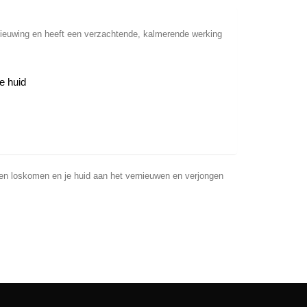
rnieuwing en heeft een verzachtende, kalmerende werking
e huid
ellen loskomen en je huid aan het vernieuwen en verjongen