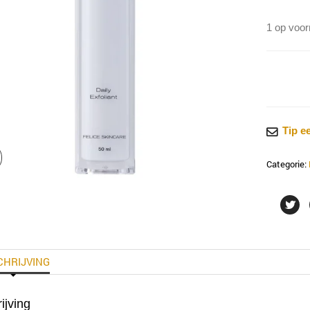
1 op voor
felice
Daily
Exfoliant
aantal
Tip e
Categorie:
CHRIJVING
ijving